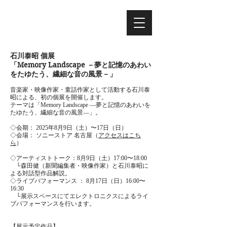
石川泰昭 個展
「Memory Landscape －夢と記憶のあわい
をたゆたう、繊細な音の風景－」
音楽家・映像作家・童話作家として活動する石川泰
昭による、初の個展を開催します。
テーマは「Memory Landscape ―夢と記憶のあわいを
たゆたう、繊細な音の風景―」。
◇会期： 2025年8月9日（土）〜17日（日）
◇会場： ソニーストア 名古屋（
アクセスはこち
ら
）
◇アーティストトーク：8月9日（土）17:00〜18:00
└森田健（新聞編集者・映像作家）と石川泰昭に
よる対話型作品解説。
◇ライブパフォーマンス ： 8月17日（日）16:00〜
16:30
└展示スペースにてエレクトロニクスによるライ
ブパフォーマンスを行います。
【展示予定作品】