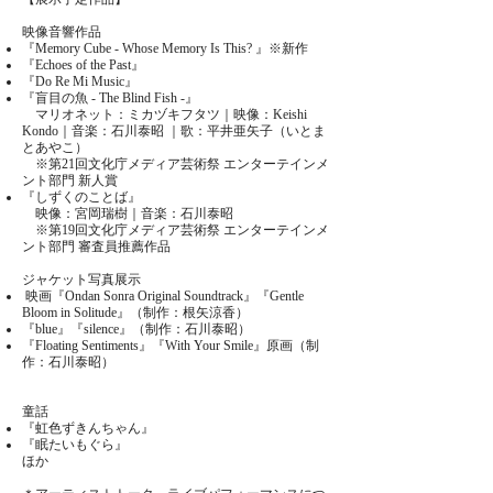
映像音響作品
『Memory Cube - Whose Memory Is This? 』※新作
『Echoes of the Past』
『Do Re Mi Music』
『盲目の魚 - The Blind Fish -』
マリオネット：ミカヅキフタツ｜映像：Keishi
Kondo｜音楽：石川泰昭 ｜歌：平井亜矢子（いとま
とあやこ）
※第21回文化庁メディア芸術祭 エンターテインメ
ント部門 新人賞
『しずくのことば』
映像：宮岡瑞樹｜音楽：石川泰昭
※第19回文化庁メディア芸術祭 エンターテインメ
ント部門 審査員推薦作品
ジャケット写真展示
映画『Ondan Sonra Original Soundtrack』『Gentle
Bloom in Solitude』（制作：根矢涼香）
『blue』『silence』（制作：石川泰昭）
『Floating Sentiments』『With Your Smile』原画（制
作：石川泰昭）
童話
『虹色ずきんちゃん』
『眠たいもぐら』
ほか